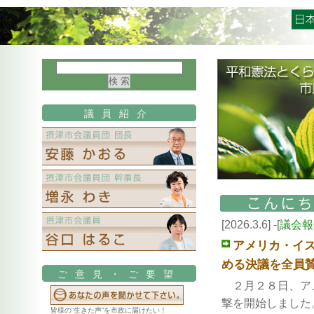
議員紹介
[2026.3.6] -[
議会報
アメリカ・イ
める決議を全員賛
ご意見・ご要望
２月２８日、
ア
撃を開始しまし
た
皆様の”生きた声”を市政に届けたい！