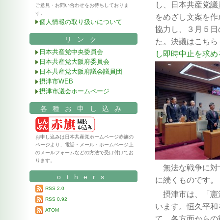
し、
日本共産党議
ご意見・お問い合わせをお待ちしておりま
す。
をめ
ざし文案を作
個人情報の取り扱いについて
協力し、
３月５日
リンク
た。決議はこちら
日本共産党中央委員会
し即時中止を求め
日本共産党大阪府委員会
日本共産党大阪府議会議員団
摂津市WEB
摂津市議会ホームページ
各種お申し込み
お申し込みは日本共産党ホームページ赤旗の
ページより、電話・メール・ホームページ上
のメールフォームなどの方法で受け付けてお
ります。
無法な戦争に対
others
に
続くものです。
RSS 2.0
摂津市は、「憲
RSS 0.92
います。
恒久平和
ATOM
て、
各方面からの